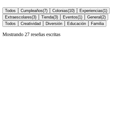
Todos
Cumpleaños
(
7
)
Colonias
(
10
)
Experiencias
(
1
)
Extraescolares
(
3
)
Tienda
(
3
)
Eventos
(
1
)
General
(
2
)
Todos
Creatividad
Diversión
Educación
Familia
Mostrando
27
reseñas escritas
B
Begoña Sánchez
Hace 3 años
Colonias