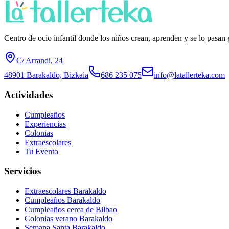
Centro de ocio infantil donde los niños crean, aprenden y se lo pasa
C/ Arrandi, 24
48901 Barakaldo, Bizkaia
686 235 075
info@latallerteka.com
Actividades
Cumpleaños
Experiencias
Colonias
Extraescolares
Tu Evento
Servicios
Extraescolares Barakaldo
Cumpleaños Barakaldo
Cumpleaños cerca de Bilbao
Colonias verano Barakaldo
Semana Santa Barakaldo