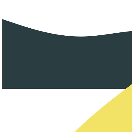
7.50
€