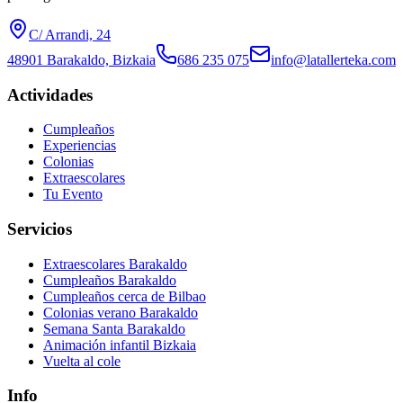
C/ Arrandi, 24
48901 Barakaldo, Bizkaia
686 235 075
info@latallerteka.com
Actividades
Cumpleaños
Experiencias
Colonias
Extraescolares
Tu Evento
Servicios
Extraescolares Barakaldo
Cumpleaños Barakaldo
Cumpleaños cerca de Bilbao
Colonias verano Barakaldo
Semana Santa Barakaldo
Animación infantil Bizkaia
Vuelta al cole
Info